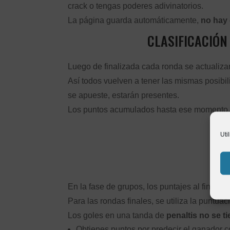
crack o tengas poderes adivinatorios.
La página guarda automáticamente,
no hay 
CLASIFICACIÓN
Luego de finalizada cada ronda se actualizar
Así todos vuelven a tener las mismas posibil
se apueste, estarán presentes.
Los puntos acumulados hasta ese momento,
Uti
PU
En la fase de grupos, los puntajes al final de
Para las rondas finales, se utiliza la puntuaci
Los goles en una tanda de
penaltis no se t
Obtienes puntos por predecir el ganador co