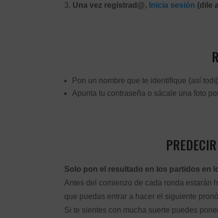
Una vez registrad@,
Inicia sesión
(dile 
R
Pon un nombre que te identifique (así to
Apunta tu contraseña o sácale una foto por 
PREDECIR
Solo pon el resultado en los partidos en 
Antes del comienzo de cada ronda estarán ha
que puedas entrar a hacer el siguiente pronó
Si te sientes con mucha suerte puedes pon