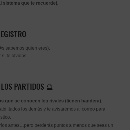
al sistema que te recuerde).
EGISTRO
d@s sabemos quien eres).
si te olvidas.
 LOS PARTIDOS 🔮
los que se conocen los rivales (tienen bandera)
.
bilitados los demás y te avisaremos al correo para
stico.
erlos antes…pero perderás puntos a menos que seas un