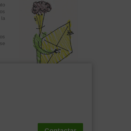
nto
vos
 la
dos
 se
Contactar